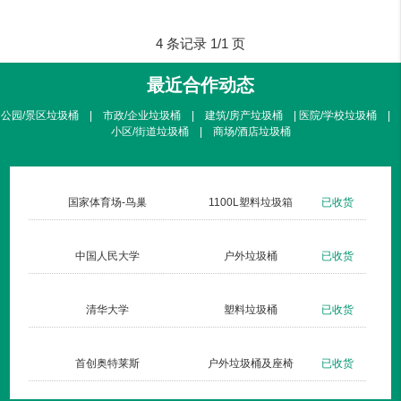
4 条记录 1/1 页
最近合作动态
公园/景区垃圾桶 | 市政/企业垃圾桶 | 建筑/房产垃圾桶 | 医院/学校垃圾桶 |
小区/街道垃圾桶 | 商场/酒店垃圾桶
货
国家体育场-鸟巢
1100L塑料垃圾箱
已收货
货
中国人民大学
户外垃圾桶
已收货
货
清华大学
塑料垃圾桶
已收货
货
首创奥特莱斯
户外垃圾桶及座椅
已收货