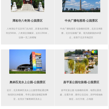
潭柘寺八奇洞-公园景区
中央广播电视塔-公园景区
八奇洞位于北京市门头沟区，距著名的潭柘
中央广播电视塔 垃圾桶供应商，北京洁净新
寺仅500米。八奇洞古洞幽深，全长1350米，
雅，北京垃圾桶厂家。现为国家级的4A景
以独一无二的褶皱
点，坐落于北京市海淀区
奥林匹克水上公园-公园景区
昌平某公园垃圾桶-公园景区
近日，北京奥林匹克水上公园管理处通过网
昌平区某公园 垃圾桶供应商，地理位置优
络找到洁净新雅，寻求公园垃圾桶定制事
越，交通方便，紧邻公交总站，距8号线地铁
宜，在充分了解奥林匹克水上
较近，出行方便。占地面