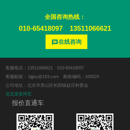
全国咨询热线：
010-65418097
13511066621
在线咨询
message
客服电话：13511066621 010-65418097
客服邮箱：
bjjjxy@163.com
邮政编码：100024
公司地址：北京市房山区长阳镇赵庄村委会
北京龙安环艺
报价直通车