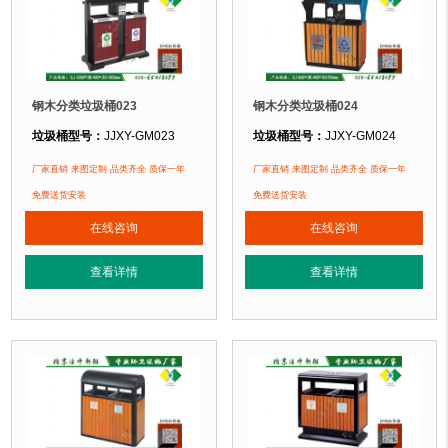
钢木分类垃圾桶023
钢木分类垃圾桶024
垃圾桶型号：
JJXY-GM023
垃圾桶型号：
JJXY-GM024
垃圾桶规格：
长1000mm 宽400mm 高1000mm
垃圾桶规格：
长800mm 宽400mm 
厂家直销 来图定制 品类齐全 质保一年
厂家直销 来图定制 品类齐全 质保一年
垃圾桶材质：
镀锌钢板+塑木
垃圾桶材质：
镀锌钢板+塑木
免费送货安装
免费送货安装
垃圾桶周期：
现货产品 厂家直销 即拍即发 定制批发
垃圾桶周期：
现货产品 厂家直销 即
在线咨询
在线咨询
垃圾桶特点：
选用镀锌钢板裁剪、压制、折弯后再焊接而成型，垃圾桶经磷化
垃圾桶特点：
选用镀锌钢板裁剪、压
查看详情
查看详情
正在使用该垃圾桶的部分客户：
正在使用该垃圾桶的部分客户：
北京奥利匹克水上公园
、北京玉渊潭公园、北京某小区....
北京奥利匹克水上公园
、北京玉渊潭公