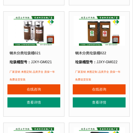
北京奥利匹克水上公园
、北京玉渊潭公园、北京某小区....
北京奥利匹克水上公园
、北京玉渊潭公
钢木分类垃圾桶021
钢木分类垃圾桶022
垃圾桶型号：
JJXY-GM021
垃圾桶型号：
JJXY-GM022
垃圾桶规格：
长900mm 宽400mm 高950mm
垃圾桶规格：
长880mm 宽400mm 
厂家直销 来图定制 品类齐全 质保一年
厂家直销 来图定制 品类齐全 质保一年
垃圾桶材质：
镀锌钢板+塑木
垃圾桶材质：
镀锌钢板+塑木
免费送货安装
免费送货安装
垃圾桶周期：
现货产品 厂家直销 即拍即发 定制批发
垃圾桶周期：
现货产品 厂家直销 即
在线咨询
在线咨询
垃圾桶特点：
选用镀锌钢板裁剪、压制、折弯后再焊接而成型，垃圾桶经磷化
垃圾桶特点：
选用镀锌钢板裁剪、压
查看详情
查看详情
正在使用该垃圾桶的部分客户：
正在使用该垃圾桶的部分客户：
北京奥利匹克水上公园
、北京玉渊潭公园、北京某小区....
北京奥利匹克水上公园
、北京玉渊潭公