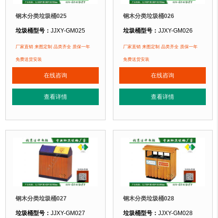
钢木分类垃圾桶025
钢木分类垃圾桶026
垃圾桶型号：
JJXY-GM025
垃圾桶型号：
JJXY-GM026
垃圾桶规格：
长850mm 宽380mm 高950mm
垃圾桶规格：
长900mm 宽380mm 
厂家直销 来图定制 品类齐全 质保一年
厂家直销 来图定制 品类齐全 质保一年
垃圾桶材质：
镀锌钢板+塑木
垃圾桶材质：
镀锌钢板+塑木
免费送货安装
免费送货安装
垃圾桶周期：
现货产品 厂家直销 即拍即发 定制批发
垃圾桶周期：
现货产品 厂家直销 即
在线咨询
在线咨询
垃圾桶特点：
选用镀锌钢板裁剪、压制、折弯后再焊接而成型，垃圾桶经磷化
垃圾桶特点：
选用镀锌钢板裁剪、压
查看详情
查看详情
正在使用该垃圾桶的部分客户：
正在使用该垃圾桶的部分客户：
北京奥利匹克水上公园
、北京玉渊潭公园、北京某小区....
北京奥利匹克水上公园
、北京玉渊潭公
钢木分类垃圾桶027
钢木分类垃圾桶028
垃圾桶型号：
JJXY-GM027
垃圾桶型号：
JJXY-GM028