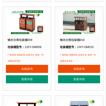
北京香山公园、北京玉渊潭公园、北京某小区....
北京雍和宫、北京玉渊潭公园、北京某小
钢木分类垃圾桶009
钢木分类垃圾桶010
垃圾桶型号：
JJXY-GM009
垃圾桶型号：
JJXY-GM010
垃圾桶规格：
长860mm 宽400mm 高900mm
垃圾桶规格：
长1000mm 宽490mm
厂家直销 来图定制 品类齐全 质保一年
厂家直销 来图定制 品类齐全 质保一年
垃圾桶材质：
镀锌板+塑木
垃圾桶材质：
镀锌板+塑木
免费送货安装
免费送货安装
垃圾桶周期：
现货产品 厂家直销 即拍即发 定制批发
垃圾桶周期：
现货产品 厂家直销 即
在线咨询
在线咨询
垃圾桶特点：
选用镀锌钢板裁剪、压制、折弯后再焊接而成型，垃圾桶经磷化
垃圾桶特点：
选用镀锌钢板裁剪、压
查看详情
查看详情
正在使用该垃圾桶的部分客户：
正在使用该垃圾桶的部分客户：
北京香山公园、北京日坛公园、北京某小区....
北京奥利匹克水上公园
、北京玉渊潭公