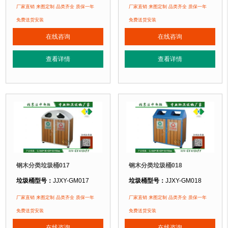
垃圾桶规格：
长680mm 宽400mm 高900mm
垃圾桶规格：
长890mm 宽480mm 
厂家直销 来图定制 品类齐全 质保一年
厂家直销 来图定制 品类齐全 质保一年
垃圾桶材质：
镀锌钢板+防腐木
垃圾桶材质：
镀锌板+塑木
免费送货安装
免费送货安装
垃圾桶周期：
现货产品 厂家直销 即拍即发 定制批发
垃圾桶周期：
现货产品 厂家直销 即
在线咨询
在线咨询
垃圾桶特点：
选用镀锌钢板裁剪、压制、折弯后再焊接而成型，垃圾桶经磷化
垃圾桶特点：
选用镀锌钢板裁剪、压
查看详情
查看详情
正在使用该垃圾桶的部分客户：
正在使用该垃圾桶的部分客户：
北京奥利匹克水上公园
、北京玉渊潭公园、北京某小区....
北京香山公园、北京玉渊潭公园、北京某
钢木分类垃圾桶017
钢木分类垃圾桶018
垃圾桶型号：
JJXY-GM017
垃圾桶型号：
JJXY-GM018
垃圾桶规格：
长860mm 宽420mm 高930mm
垃圾桶规格：
长860mm 宽420mm 
厂家直销 来图定制 品类齐全 质保一年
厂家直销 来图定制 品类齐全 质保一年
垃圾桶材质：
镀锌钢板+塑木
垃圾桶材质：
镀锌钢板+塑木
免费送货安装
免费送货安装
垃圾桶周期：
现货产品 厂家直销 即拍即发 定制批发
垃圾桶周期：
现货产品 厂家直销 即
在线咨询
在线咨询