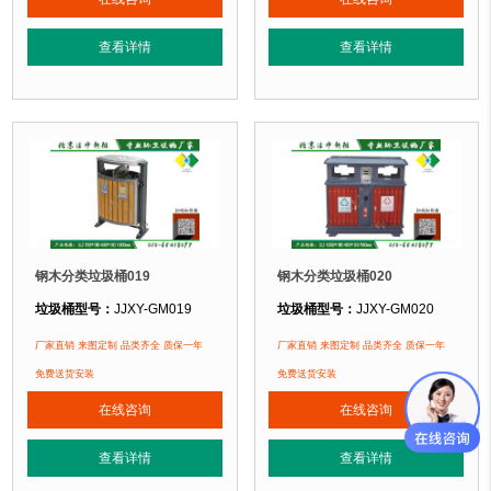
垃圾桶特点：
选用镀锌钢板裁剪、压制、折弯后再焊接而成型，垃圾桶经磷化
垃圾桶特点：
选用镀锌钢板裁剪、压
查看详情
查看详情
正在使用该垃圾桶的部分客户：
正在使用该垃圾桶的部分客户：
北京奥利匹克水上公园
、北京玉渊潭公园、北京某小区....
北京松山国家森林公园
、北京延庆某公
钢木分类垃圾桶019
钢木分类垃圾桶020
垃圾桶型号：
JJXY-GM019
垃圾桶型号：
JJXY-GM020
垃圾桶规格：
长700mm 宽400mm 高1000mm
垃圾桶规格：
长1000mm 宽400mm
厂家直销 来图定制 品类齐全 质保一年
厂家直销 来图定制 品类齐全 质保一年
垃圾桶材质：
镀锌钢板+塑木
垃圾桶材质：
镀锌钢板+塑木
免费送货安装
免费送货安装
垃圾桶周期：
现货产品 厂家直销 即拍即发 定制批发
垃圾桶周期：
现货产品 厂家直销 即
在线咨询
在线咨询
垃圾桶特点：
选用镀锌钢板裁剪、压制、折弯后再焊接而成型，垃圾桶经磷化
垃圾桶特点：
选用镀锌钢板裁剪、压
查看详情
查看详情
正在使用该垃圾桶的部分客户：
正在使用该垃圾桶的部分客户：