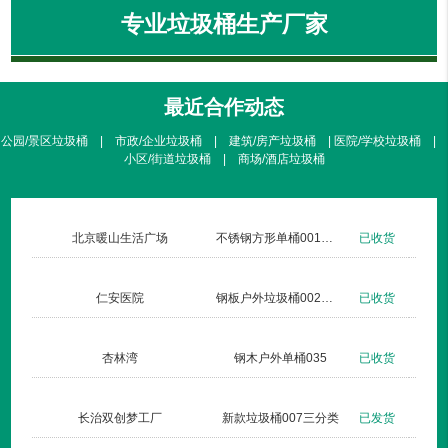
专业垃圾桶生产厂家
最近合作动态
公园/景区垃圾桶 | 市政/企业垃圾桶 | 建筑/房产垃圾桶 | 医院/学校垃圾桶 |
小区/街道垃圾桶 | 商场/酒店垃圾桶
北京暖山生活广场
不锈钢方形单桶001定制款
已收货
仁安医院
钢板户外垃圾桶002玫瑰金
已收货
杏林湾
钢木户外单桶035
已收货
长治双创梦工厂
新款垃圾桶007三分类
已发货