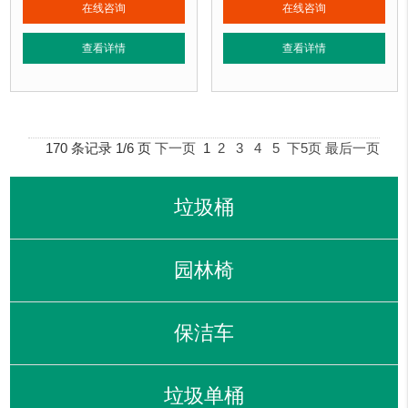
垃圾桶周期：
现货产品 厂家直销 即拍即发 定制批发
垃圾桶周期：
现货产品 厂家直销 即
在线咨询
在线咨询
垃圾桶特点：
选用镀锌钢板裁剪、压制、折弯后再焊接而成型，垃圾桶经磷化
垃圾桶特点：
选用镀锌钢板裁剪、压
查看详情
查看详情
正在使用该垃圾桶的部分客户：
正在使用该垃圾桶的部分客户：
北京奥利匹克水上公园
、北京玉渊潭公园、北京某小区....
北京奥利匹克水上公园
、北京玉渊潭公
170 条记录 1/6 页
下一页
1
2
3
4
5
下5页
最后一页
垃圾桶
园林椅
保洁车
垃圾单桶