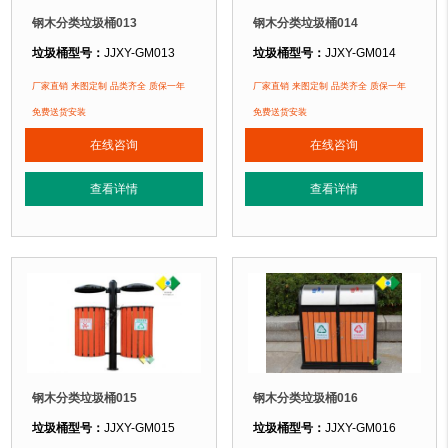
钢木分类垃圾桶013
钢木分类垃圾桶014
垃圾桶型号：
JJXY-GM013
垃圾桶型号：
JJXY-GM014
垃圾桶规格：
长900mm 宽450mm 高930mm
垃圾桶规格：
长1030mm 宽420mm
厂家直销 来图定制 品类齐全 质保一年
厂家直销 来图定制 品类齐全 质保一年
垃圾桶材质：
镀锌钢板+防腐木
垃圾桶材质：
镀锌钢板+塑木
免费送货安装
免费送货安装
垃圾桶周期：
现货产品 厂家直销 即拍即发 定制批发
垃圾桶周期：
现货产品 厂家直销 即
在线咨询
在线咨询
垃圾桶特点：
选用镀锌钢板裁剪、压制、折弯后再焊接而成型，垃圾桶经磷化
垃圾桶特点：
选用镀锌钢板裁剪、压
查看详情
查看详情
正在使用该垃圾桶的部分客户：
正在使用该垃圾桶的部分客户：
北京奥利匹克水上公园
、北京玉渊潭公园、北京某小区....
北京奥利匹克水上公园
、北京玉渊潭公
钢木分类垃圾桶015
钢木分类垃圾桶016
垃圾桶型号：
JJXY-GM015
垃圾桶型号：
JJXY-GM016