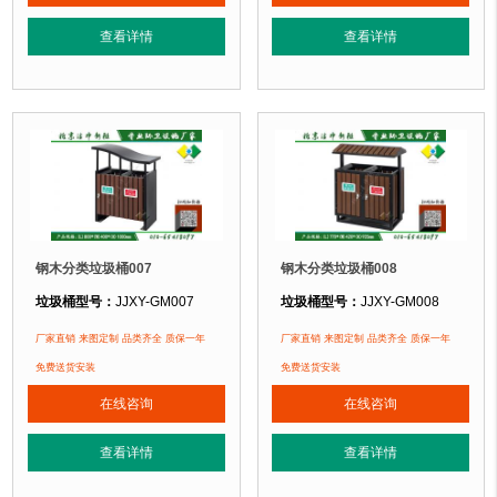
垃圾桶特点：
选用镀锌钢板裁剪、压制、折弯后再焊接而成型，垃圾桶经磷化
垃圾桶特点：
选用镀锌钢板裁剪、压
查看详情
查看详情
正在使用该垃圾桶的部分客户：
正在使用该垃圾桶的部分客户：
北京奥林匹克森林公园、北京万达广场、北京某小区...
北京香山公园、北京玉渊潭公园、北京某
.
钢木分类垃圾桶007
钢木分类垃圾桶008
垃圾桶型号：
JJXY-GM007
垃圾桶型号：
JJXY-GM008
垃圾桶规格：
长820mm 宽420mm 高1030mm
垃圾桶规格：
长770mm 宽420mm 
厂家直销 来图定制 品类齐全 质保一年
厂家直销 来图定制 品类齐全 质保一年
垃圾桶材质：
镀锌板+塑木
垃圾桶材质：
镀锌板+塑木
免费送货安装
免费送货安装
垃圾桶周期：
现货产品 厂家直销 即拍即发 定制批发
垃圾桶周期：
现货产品 厂家直销 即
在线咨询
在线咨询
垃圾桶特点：
选用镀锌钢板裁剪、压制、折弯后再焊接而成型，垃圾桶经磷化
垃圾桶特点：
选用镀锌钢板裁剪、压
查看详情
查看详情
正在使用该垃圾桶的部分客户：
正在使用该垃圾桶的部分客户：