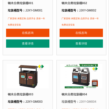
钢木分类垃圾桶001
钢木分类垃圾桶002
垃圾桶型号：
JJXY-GM001
垃圾桶型号：
JJXY-GM002
垃圾桶规格：
长1000mm 宽400mm 高1000mm
垃圾桶规格：
长980mm 宽500mm 
厂家直销 来图定制 品类齐全 质保一年
厂家直销 来图定制 品类齐全 质保一年
垃圾桶材质：
镀锌钢板+塑木
垃圾桶材质：
镀锌钢板+防腐木
免费送货安装
免费送货安装
垃圾桶周期：
现货产品 厂家直销 即拍即发 定制批发
垃圾桶周期：
现货产品 厂家直销 即
在线咨询
在线咨询
垃圾桶特点：
选用镀锌钢板裁剪、压制、折弯后再焊接而成型，垃圾桶经磷化
垃圾桶特点：
选用镀锌钢板裁剪、压
查看详情
查看详情
正在使用该垃圾桶的部分客户：
正在使用该垃圾桶的部分客户：
怀化东方广场步行街、河北万达商城、北京某小区....
北京奥利匹克水上公园
、北京玉渊潭公
钢木分类垃圾桶003
钢木分类垃圾桶004
垃圾桶型号：
JJXY-GM003
垃圾桶型号：
JJXY-GM004