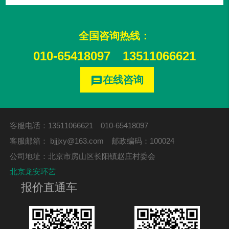
全国咨询热线：
010-65418097
13511066621
在线咨询
message
客服电话：13511066621 010-65418097
客服邮箱：
bjjjxy@163.com
邮政编码：100024
公司地址：北京市房山区长阳镇赵庄村委会
北京龙安环艺
报价直通车