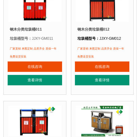
钢木分类垃圾桶011
钢木分类垃圾桶012
垃圾桶型号：
JJXY-GM011
垃圾桶型号：
JJXY-GM012
垃圾桶规格：
长900mm 宽420mm 高900mm
垃圾桶规格：
长840mm 宽470mm 
厂家直销 来图定制 品类齐全 质保一年
厂家直销 来图定制 品类齐全 质保一年
垃圾桶材质：
镀锌钢板+防腐木
垃圾桶材质：
镀锌钢板+防腐木
免费送货安装
免费送货安装
垃圾桶周期：
现货产品 厂家直销 即拍即发 定制批发
垃圾桶周期：
现货产品 厂家直销 即
在线咨询
在线咨询
垃圾桶特点：
选用镀锌钢板裁剪、压制、折弯后再焊接而成型，垃圾桶经磷化
垃圾桶特点：
选用镀锌钢板裁剪、压
查看详情
查看详情
正在使用该垃圾桶的部分客户：
正在使用该垃圾桶的部分客户：
北京阿卡迪亚庄园、顺义某别墅区、北京某小区....
北京奥利匹克水上公园
、北京玉渊潭公