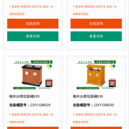
垃圾桶规格：
长750mm 宽430mm 高900mm
垃圾桶规格：
长700mm 宽450mm 
厂家直销 来图定制 品类齐全 质保一年
厂家直销 来图定制 品类齐全 质保一年
垃圾桶材质：
镀锌钢板+塑木
垃圾桶材质：
镀锌钢板+塑木
免费送货安装
免费送货安装
垃圾桶周期：
现货产品 厂家直销 即拍即发 定制批发
垃圾桶周期：
现货产品 厂家直销 即
在线咨询
在线咨询
垃圾桶特点：
选用镀锌钢板裁剪、压制、折弯后再焊接而成型，垃圾桶经磷化
垃圾桶特点：
选用镀锌钢板裁剪、压
查看详情
查看详情
正在使用该垃圾桶的部分客户：
正在使用该垃圾桶的部分客户：
北京奥利匹克水上公园
、北京玉渊潭公园、北京某小区....
北京奥利匹克水上公园
、北京玉渊潭公
钢木分类垃圾桶029
钢木分类垃圾桶030
垃圾桶型号：
JJXY-GM029
垃圾桶型号：
JJXY-GM030
垃圾桶规格：
长950mm 宽450mm 高950mm
垃圾桶规格：
长890mm 宽500mm 
厂家直销 来图定制 品类齐全 质保一年
厂家直销 来图定制 品类齐全 质保一年
垃圾桶材质：
镀锌钢板+塑木
垃圾桶材质：
镀锌钢板+塑木
免费送货安装
免费送货安装