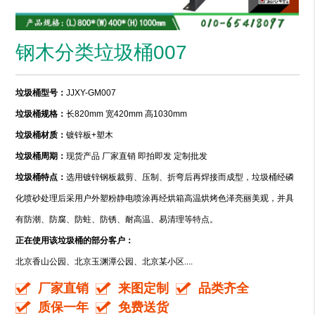
钢木分类垃圾桶007
垃圾桶型号：
JJXY-GM007
垃圾桶规格：
长820mm 宽420mm 高1030mm
垃圾桶材质：
镀锌板+塑木
垃圾桶周期：
现货产品 厂家直销 即拍即发 定制批发
垃圾桶特点：
选用镀锌钢板裁剪、压制、折弯后再焊接而成型，垃圾桶经磷
化喷砂处理后采用户外塑粉静电喷涂再经烘箱高温烘烤色泽亮丽美观，并具
有防潮、防腐、防蛀、防锈、耐高温、易清理等特点。
正在使用该垃圾桶的部分客户：
北京香山公园、北京玉渊潭公园、北京某小区....
厂家直销
来图定制
品类齐全
质保一年
免费送货