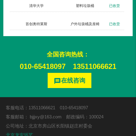
货
清华大学
塑料垃圾桶
已收货
货
首创奥特莱斯
户外垃圾桶及座椅
已收货
全国咨询热线：
010-65418097
13511066621
在线咨询
message
客服电话：13511066621 010-65418097
客服邮箱：
bjjjxy@163.com
邮政编码：100024
公司地址：北京市房山区长阳镇赵庄村委会
北京龙安环艺