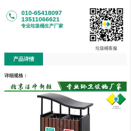
010-65418097
phone
13511066621
专业垃圾桶生产厂家
垃圾桶客服
产品详情
详细规格：