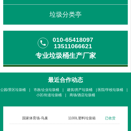
垃圾分类亭
010-65418097
phone
13511066621
专业垃圾桶生产厂家
最近合作动态
公园/景区垃圾桶 | 市政/企业垃圾桶 | 建筑/房产垃圾桶 | 医院/学校垃圾桶 |
小区/街道垃圾桶 | 商场/酒店垃圾桶
货
国家体育场-鸟巢
1100L塑料垃圾箱
已收货