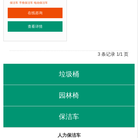
手推保洁车材质：
钢板
保洁车 手推保洁车 电动保洁车
手推保洁车周期：
现货手推保洁车 厂家直销 来图定制
在线咨询
手推保洁车特点：
选用优质钢板裁剪、压制、折弯后再焊接而成型，手推保洁
正在使用该手推保洁车的部分客户：
查看详情
北京奥
林
匹克水上公园、北京玉渊潭公园、北京某小区....
3 条记录 1/1 页
垃圾桶
园林椅
保洁车
人力保洁车