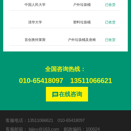
货
中国人民大学
户外垃圾桶
已收货
货
清华大学
塑料垃圾桶
已收货
货
首创奥特莱斯
户外垃圾桶及座椅
已收货
全国咨询热线：
010-65418097
13511066621
在线咨询
message
客服电话：13511066621 010-65418097
客服邮箱：
bjjjxy@163.com
邮政编码：100024