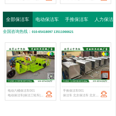
全部保洁车
电动保洁车
手推保洁车
人力保洁
全国咨询热线：
010-65418097 13511066621
电动六桶保洁车001
手推保洁车001
电动保洁车|保洁三轮车|电动六桶保洁车|小区垃圾转运车|北京保洁车厂家
保洁车 北京保洁车 北京保洁车厂家 人力保洁车 手推保洁车 电动保洁车