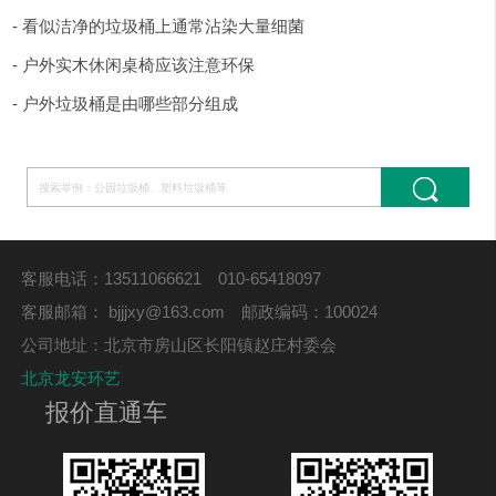
- 看似洁净的垃圾桶上通常沾染大量细菌
- 户外实木休闲桌椅应该注意环保
- 户外垃圾桶是由哪些部分组成
客服电话：13511066621 010-65418097
客服邮箱：
bjjjxy@163.com
邮政编码：100024
公司地址：北京市房山区长阳镇赵庄村委会
北京龙安环艺
报价直通车