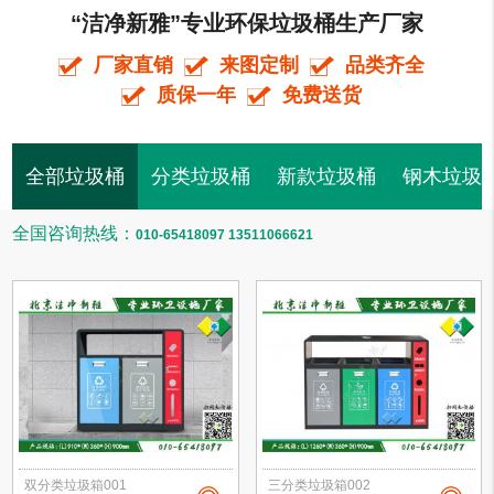
“洁净新雅”专业环保垃圾桶生产厂家
厂家直销
来图定制
品类齐全
质保一年
免费送货
全部垃圾桶
分类垃圾桶
新款垃圾桶
钢木垃圾
全国咨询热线：
010-65418097 13511066621
双分类垃圾箱001
三分类垃圾箱002