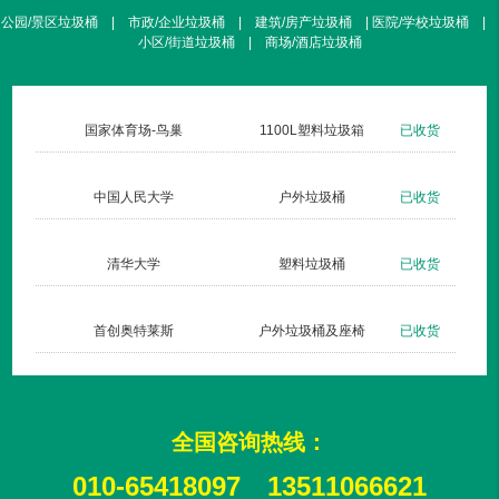
公园/景区垃圾桶 | 市政/企业垃圾桶 | 建筑/房产垃圾桶 | 医院/学校垃圾桶 |
小区/街道垃圾桶 | 商场/酒店垃圾桶
货
国家体育场-鸟巢
1100L塑料垃圾箱
已收货
货
中国人民大学
户外垃圾桶
已收货
货
清华大学
塑料垃圾桶
已收货
货
首创奥特莱斯
户外垃圾桶及座椅
已收货
全国咨询热线：
010-65418097
13511066621