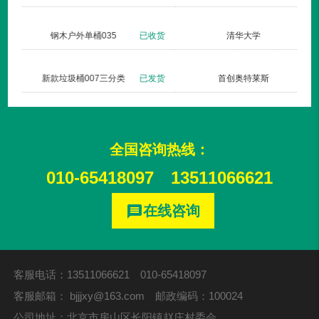
杏林湾
钢木户外单桶035
已收货
长治双创梦工厂
新款垃圾桶007三分类
已发货
全国咨询热线：
010-65418097
13511066621
在线咨询
message
客服电话：13511066621 010-65418097
客服邮箱：
bjjjxy@163.com
邮政编码：100024
公司地址：北京市房山区长阳镇赵庄村委会