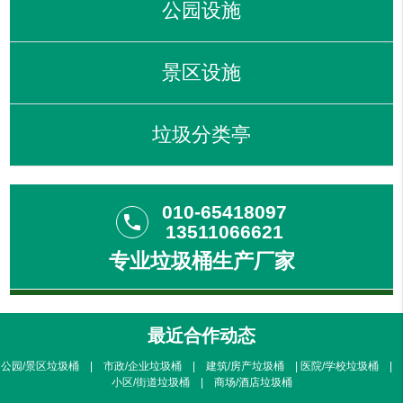
公园设施
景区设施
垃圾分类亭
010-65418097
phone
13511066621
专业垃圾桶生产厂家
最近合作动态
公园/景区垃圾桶 | 市政/企业垃圾桶 | 建筑/房产垃圾桶 | 医院/学校垃圾桶 |
小区/街道垃圾桶 | 商场/酒店垃圾桶