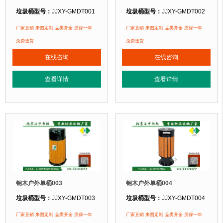
垃圾桶型号：
JJXY-GMDT001
垃圾桶型号：
JJXY-GMDT002
垃圾桶规格：
直径400mm 高755mm
垃圾桶规格：
直径500mm 高850m
厂家直销 来图定制 品类齐全 质保一年
厂家直销 来图定制 品类齐全 质保一年
垃圾桶材质：
镀锌钢板+优质防腐木
垃圾桶材质：
镀锌钢板+优质防腐木
免费送货
免费送货
垃圾桶周期：
3-7天 厂家直销 来图定制
垃圾桶周期：
3-7天 厂家直销 来图定
在线咨询
在线咨询
垃圾桶特点：
选用优质镀锌钢板裁剪、压制、折弯后再焊接而成型，垃圾桶经
垃圾桶特点：
选用优质镀锌钢板裁剪
查看详情
查看详情
正在使用该垃圾桶的部分客户：
正在使用该垃圾桶的部分客户：
北京某公园
、北京某大学、北京某小区....
北京某公园
、北京某大学、北京某小区.
钢木户外单桶003
钢木户外单桶004
垃圾桶型号：
JJXY-GMDT003
垃圾桶型号：
JJXY-GMDT004
垃圾桶规格：
长400mm 宽300mm 高800mm
垃圾桶规格：
直径400mm 高935m
厂家直销 来图定制 品类齐全 质保一年
厂家直销 来图定制 品类齐全 质保一年