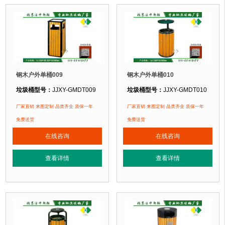
钢木户外单桶009
钢木户外单桶010
垃圾桶型号：
JJXY-GMDT009
垃圾桶型号：
JJXY-GMDT010
垃圾桶规格：
长350mm 宽350mm 高800mm
垃圾桶规格：
直径360mm 高850m
厂家直销 来图定制 品类齐全 质保一年
厂家直销 来图定制 品类齐全 质保一年
垃圾桶材质：
镀锌钢板+优质防腐木
垃圾桶材质：
镀锌钢板+优质防腐木
免费送货
免费送货
垃圾桶周期：
3-7天 厂家直销 来图定制
垃圾桶周期：
3-7天 厂家直销 来图定
在线咨询
在线咨询
垃圾桶特点：
选用优质镀锌钢板裁剪、压制、折弯后再焊接而成型，垃圾桶经
垃圾桶特点：
选用优质镀锌钢板裁剪
查看详情
查看详情
正在使用该垃圾桶的部分客户：
正在使用该垃圾桶的部分客户：
北京某公园
、北京某大学、北京某小区....
北京某公园
、北京某大学、北京某小区.