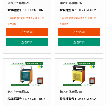
钢木户外单桶025
钢木户外单桶026
垃圾桶型号：
JJXY-GMDT025
垃圾桶型号：
JJXY-GMDT026
垃圾桶规格：
长400mm 宽400mm 高950mm
垃圾桶规格：
长480mm 宽490mm 
厂家直销 来图定制 品类齐全 质保一年
厂家直销 来图定制 品类齐全 质保一年
垃圾桶材质：
镀锌钢板+优质防腐木
垃圾桶材质：
镀锌钢板+优质防腐木
免费送货
免费送货
垃圾桶周期：
3-7天 厂家直销 来图定制
垃圾桶周期：
3-7天 厂家直销 来图定
在线咨询
在线咨询
垃圾桶特点：
选用优质镀锌钢板裁剪、压制、折弯后再焊接而成型，垃圾桶经
垃圾桶特点：
选用优质镀锌钢板裁剪
查看详情
查看详情
正在使用该垃圾桶的部分客户：
正在使用该垃圾桶的部分客户：
北京某公园
、北京某大学、北京某小区....
北京某公园
、北京某大学、北京某小区.
钢木户外单桶027
钢木户外单桶028
垃圾桶型号：
JJXY-GMDT027
垃圾桶型号：
JJXY-GMDT028