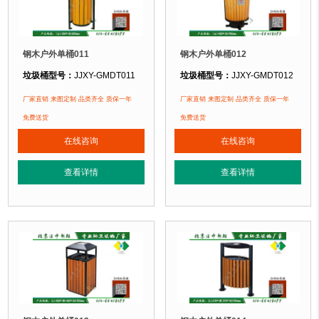
钢木户外单桶011
钢木户外单桶012
垃圾桶型号：
JJXY-GMDT011
垃圾桶型号：
JJXY-GMDT012
垃圾桶规格：
直径350mm 高850mm
垃圾桶规格：
直径450mm 高900m
厂家直销 来图定制 品类齐全 质保一年
厂家直销 来图定制 品类齐全 质保一年
垃圾桶材质：
镀锌钢板+优质防腐木
垃圾桶材质：
镀锌钢板+优质防腐木
免费送货
免费送货
垃圾桶周期：
3-7天 厂家直销 来图定制
垃圾桶周期：
3-7天 厂家直销 来图定
在线咨询
在线咨询
垃圾桶特点：
选用优质镀锌钢板裁剪、压制、折弯后再焊接而成型，垃圾桶经
垃圾桶特点：
选用优质镀锌钢板裁剪
查看详情
查看详情
正在使用该垃圾桶的部分客户：
正在使用该垃圾桶的部分客户：
北京某公园
、北京某大学、北京某小区....
北京某公园
、北京某大学、北京某小区.