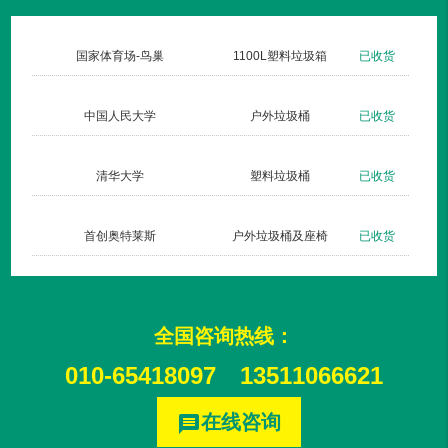
货
国家体育场-鸟巢
1100L塑料垃圾箱
已收货
货
中国人民大学
户外垃圾桶
已收货
货
清华大学
塑料垃圾桶
已收货
货
首创奥特莱斯
户外垃圾桶及座椅
已收货
全国咨询热线：
010-65418097
13511066621
在线咨询
message