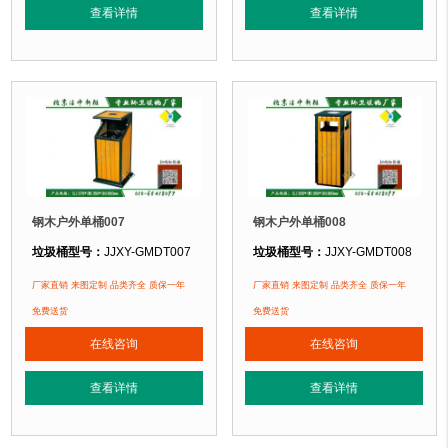
查看详情
查看详情
正在使用该垃圾桶的部分客户：
正在使用该垃圾桶的部分客户：
北京某公园
、北京某大学、北京某小区....
北京某公园
、北京某大学、北京某小区.
钢木户外单桶007
钢木户外单桶008
垃圾桶型号：
JJXY-GMDT007
垃圾桶型号：
JJXY-GMDT008
长350mm 宽35
垃圾桶规格：
长370mm 宽350mm 高850mm
垃圾桶规格：
厂家直销 来图定制 品类齐全 质保一年
厂家直销 来图定制 品类齐全 质保一年
垃圾桶材质：
镀锌钢板+优质防腐木
免费送货
垃圾桶材质：
免费送货
镀锌钢板+优质防腐木
垃圾桶周期：
3-7天 厂家直销 来图定制
垃圾桶周期：
3-7天 厂家直销 来图定
在线咨询
在线咨询
垃圾桶特点：
选用优质镀锌钢板裁剪、压制、折弯后再焊接而成型，垃圾桶经
垃圾桶特点：
选用优质镀锌钢板裁剪
查看详情
查看详情
正在使用该垃圾桶的部分客户：
正在使用该垃圾桶的部分客户：
北京某公园
、北京某大学、北京某小区....
北京某公园
、北京某大学、北京某小区.