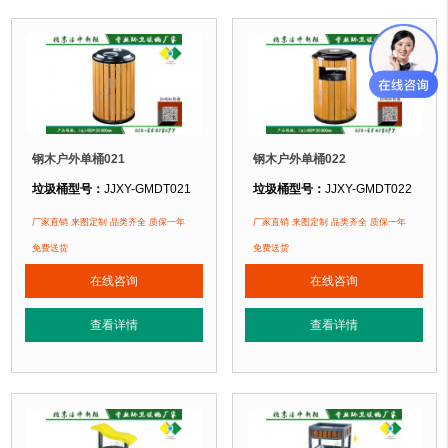
钢木户外单桶021
钢木户外单桶022
垃圾桶型号：
JJXY-GMDT021
垃圾桶型号：
JJXY-GMDT022
垃圾桶规格：
直径450mm 高800mm
垃圾桶规格：
直径450mm 高800m
厂家直销 来图定制 品类齐全 质保一年
厂家直销 来图定制 品类齐全 质保一年
垃圾桶材质：
镀锌钢板+优质防腐木
垃圾桶材质：
镀锌钢板+优质防腐木
免费送货
免费送货
垃圾桶周期：
3-7天 厂家直销 来图定制
垃圾桶周期：
3-7天 厂家直销 来图定
在线咨询
在线咨询
垃圾桶特点：
选用优质镀锌钢板裁剪、压制、折弯后再焊接而成型，垃圾桶经
垃圾桶特点：
选用优质镀锌钢板裁剪
查看详情
查看详情
正在使用该垃圾桶的部分客户：
正在使用该垃圾桶的部分客户：
北京某公园
、北京某大学、北京某小区....
北京某公园
、北京某大学、北京某小区.