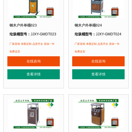
钢木户外单桶023
钢木户外单桶024
垃圾桶型号：
JJXY-GMDT023
垃圾桶型号：
JJXY-GMDT024
mm 高980mm
垃圾桶规格：
长400mm 宽400mm 
垃圾桶规格：
长600mm 宽360
厂家直销 来图定制 品类齐全 质保一年
厂家直销 来图定制 品类齐全 质保一年
垃圾桶材质：
镀锌钢板+优质防腐木
垃圾桶材质：
免费送货
镀锌钢板+优质防腐木
免费送货
垃圾桶周期：
3-7天 厂家直销 来图定
垃圾桶周期：
3-7天 厂家直销 来图定制
在线咨询
在线咨询
垃圾桶特点：
选用优质镀锌钢板裁剪
垃圾桶特点：
选用优质镀锌钢板裁剪、压制、折弯后再焊接而成型，垃圾桶经
查看详情
查看详情
正在使用该垃圾桶的部分客户：
正在使用该垃圾桶的部分客户：
北京某公园
、北京某大学、北京某小区.
北京某公园
、北京某大学、北京某小区....