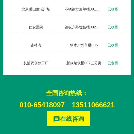
北京暖山生活广场
不锈钢方形单桶001定制款
已收货
仁安医院
钢板户外垃圾桶002玫瑰金
已收货
杏林湾
钢木户外单桶035
已收货
长治双创梦工厂
新款垃圾桶007三分类
已发货
全国咨询热线：
010-65418097
13511066621
在线咨询
message