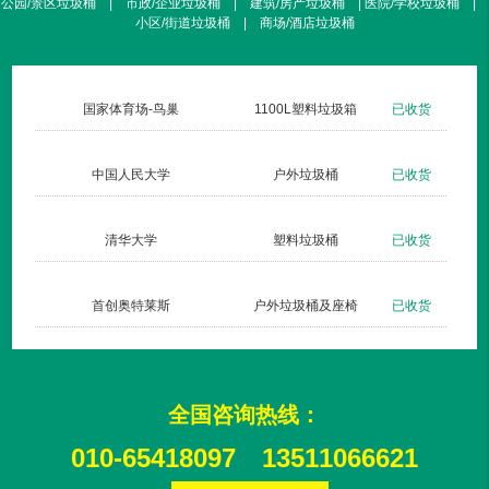
公园/景区垃圾桶 | 市政/企业垃圾桶 | 建筑/房产垃圾桶 | 医院/学校垃圾桶 |
小区/街道垃圾桶 | 商场/酒店垃圾桶
货
国家体育场-鸟巢
1100L塑料垃圾箱
已收货
货
中国人民大学
户外垃圾桶
已收货
货
清华大学
塑料垃圾桶
已收货
货
首创奥特莱斯
户外垃圾桶及座椅
已收货
全国咨询热线：
010-65418097
13511066621