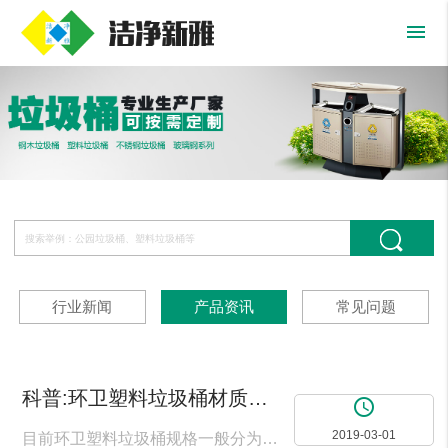
menu
行业新闻
产品资讯
常见问题
科普:环卫塑料垃圾桶材质及规格特性,洁净新雅-北京垃圾桶厂家
access_time
2019-03-01
目前环卫塑料垃圾桶规格一般分为100升、120升、240升、660升等常规规格。使用最多的环卫塑料垃圾桶就是120升 240升 660升三种规格。一般环卫塑料垃圾桶要求可以挂环卫垃圾压缩车，车，所以就必须要求强度高，质量好。很多客户购买塑料垃圾桶经常买到的塑料垃圾桶用不到半年就裂了，甚至冬天几个月都不到，那么作为北京专业的环卫塑料垃圾桶厂家，就有必要给大家普及一下环卫塑料垃圾桶的知识，避免广大客户