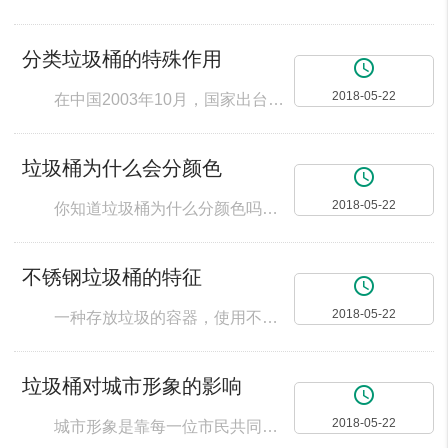
分类垃圾桶的特殊作用
access_time
2018-05-22
在中国2003年10月，国家出台了《日子废物规矩法令》。垃圾桶依据国家制定的统一标志，随手丢进环保垃圾箱的废物被重新划分为四类，它们分别是可收回废物、不行收回废物，有害废物和其他废物。可收回物表明适合收回和资本运用的废物，包含纸类、塑料、玻璃、织物和瓶罐等，用蓝色废物容器搜集；有害废物表明含有害物质、需求特殊安全处理的废物，包含电池、灯管和日用化学品等，用赤色废物容器搜集；其它废物表明分类以外
垃圾桶为什么会分颜色
access_time
2018-05-22
你知道垃圾桶为什么分颜色吗？我来告诉你，垃圾桶一般黄色垃圾桶都是装医疗的垃圾和金属垃圾，一般黑色垃圾桶装的都是硬纸板之类的垃圾，蓝色垃圾桶是装废报纸而绿色垃圾桶就是不可回收的，红色垃圾桶是装玻璃器皿，咖啡色垃圾桶是装废弃的食品的。 在生活中，我们可以见到形形色色的标识，都是来提示人们遵守的，一般垃圾的颜色标志是应该是根据名称、图形符号来决定的，不过在使用的过程中，标志必须是保质清晰和完整的。
不锈钢垃圾桶的特征
access_time
2018-05-22
一种存放垃圾的容器，使用不锈钢制作而成。不锈钢垃圾桶因为不锈钢耐空气、蒸汽、水等弱腐蚀介质和酸、碱、盐等化学浸蚀性介质腐蚀，所以不锈钢垃圾桶耐用性高。全身不锈钢制作的垃圾桶还具有防火功能，坚固耐用。 基本信息编辑英国冶金专家享利·布雷尔利于1912年，把铬与钢熔合起来，生产出一种适合于来复枪枪管的合金。布雷尔利认识到熔合后产生的金属对铁锈具有抵抗力。实际上他提供了一个18%的铬加上8%的镍的
垃圾桶对城市形象的影响
access_time
2018-05-22
城市形象是靠每一位市民共同维护的。每个市民都希望我们的城市能够整洁迷人。这就需要市民从小事注意起来。同时对城市的管理者也提出了更高的要求。就拿公共设施中的垃圾桶来说，一些使用了很久的垃圾桶破烂不堪，要么是少了盖子，要么是哪里破掉了。稍微好一些的也是样式成就落满灰尘。这就让城市的形象打上了折扣。 虽说公共设施的主要作用是便民而不是养眼，可倘若在条件许可的情况下，让公共设施的外观也能活泼一些、亮