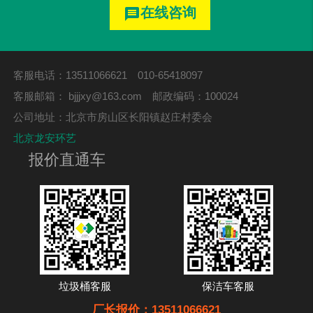
在线咨询
message
客服电话：13511066621 010-65418097
客服邮箱：
bjjjxy@163.com
邮政编码：100024
公司地址：北京市房山区长阳镇赵庄村委会
北京龙安环艺
报价直通车
垃圾桶客服
保洁车客服
厂长报价：13511066621