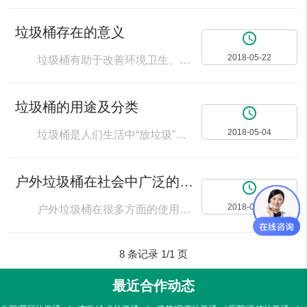
垃圾桶存在的意义
access_time
2018-05-22
垃圾桶有助于改善环境卫生、减少疾病发生和流行。垃圾桶的安放保障了许多垃圾得到妥善处理，不会出现固体废弃物满天飞舞的现象。垃圾的露天放置容易产生细菌和一些有毒气体，甚至会产生疫病的流行传播。所以垃圾桶内的垃圾需要及时清理与消毒，避免这种现象的出现。 垃圾桶还有助于资源的优化整合和回收利用。现在城市设置的都是分类回收垃圾的垃圾桶。可回收垃圾桶中的可回收垃圾，可以重新得到回收利用。例如说，废纸的回
垃圾桶的用途及分类
access_time
2018-05-04
垃圾桶是人们生活中“放垃圾”的容器。 垃圾桶又可叫做垃圾箱，就使用场合可分为户外垃圾桶和家庭垃圾桶。就盛放垃圾形式可分为独立垃圾桶和分类垃圾桶。就加工材料可分为塑料垃圾桶、不锈钢垃圾桶、陶瓷垃圾桶、木质垃圾桶、水泥垃圾桶和纸浆垃圾桶等等。一、公共垃圾桶 对环境有特殊的要求：在室外自然条件下能耐高低温，有足够的机械强度和良好的冲击韧性。易清洁能够与环境融合。如不锈钢垃圾桶，钢木垃
户外垃圾桶在社会中广泛的使用
access_time
2018-05-04
户外垃圾桶在很多方面的使用中，都是诠释出了较多的优势，在对待着一些特定的结构上垃圾桶都是承载了我们生活中很多的健康与幸福，更为完整的展现出了对待生活中的另一种态度。 在面向着户外垃圾桶的实施中，我们看到的，更多的是一种盛放垃圾的容器，使得我们的生活变得更加的整洁与干净，在对待一些不同的环境下，也可以实践出较为真诚的价值，清洁了我们身边很多的健康生活，有着极为显著的功效。 生活中，在进行很多
8 条记录 1/1 页
最近合作动态