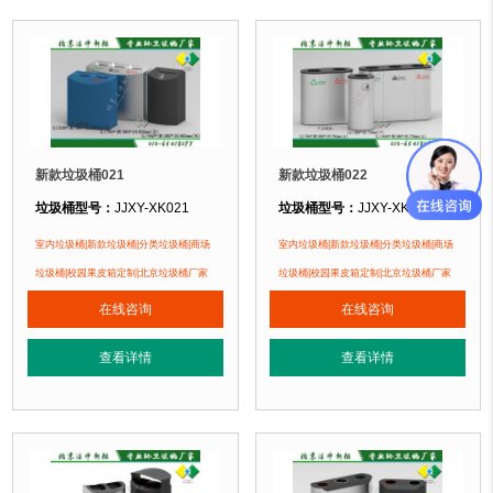
正在使用该垃圾桶的部分客户：
长治市双创梦工厂
、北京某商场、北京某
新款垃圾桶021
新款垃圾桶022
垃圾桶型号：
JJXY-XK021
垃圾桶型号：
JJXY-XK022
垃圾桶规格：
长500mm 宽380mm 高805mm(黑)
垃圾桶规格：
长760mm 宽380mm 高
室内垃圾桶|新款垃圾桶|分类垃圾桶|商场
室内垃圾桶|新款垃圾桶|分类垃圾桶|商场
长700mm 宽380mm 高805mm(蓝)
直径380 高750mm(中)
垃圾桶|校园果皮箱定制|北京垃圾桶厂家
垃圾桶|校园果皮箱定制|北京垃圾桶厂家
长960mm 宽380mm 高805mm(银)
长1060mm 宽380mm 高75
在线咨询
在线咨询
垃圾桶材质：
镀锌钢板
垃圾桶材质：
不锈钢板
查看详情
查看详情
垃圾桶周期：
现货产品 厂家直销 即拍即发 定制批发
垃圾桶周期：
现货产品 厂家直销 即
垃圾桶特点：
1、全桶采用镀锌板，塑粉喷塑工艺使用寿命更长久。2、箱体采
垃圾桶特点：
1、全桶采用镀锌板，
正在使用该垃圾桶的部分客户：
正在使用该垃圾桶的部分客户：
无锡某小区、燕郊某别墅区、北京某小区....
苏州某小区、顺义某别墅区、北京某小区