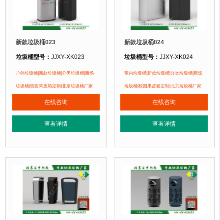
新款垃圾桶023
新款垃圾桶024
垃圾桶型号：
JJXY-XK023
垃圾桶型号：
JJXY-XK024
垃圾桶规格：
长640mm 宽460mm 高860mm(左)
垃圾桶规格：
长1000mm 宽350mm 
户外垃圾桶|新款垃圾桶|分类垃圾桶|商场
室内垃圾桶|新款垃圾桶|分类垃圾桶|商场
长640mm 宽460mm 高1020mm(右)
长700mm 宽350mm 高80
垃圾桶|校园果皮箱定制|北京垃圾桶厂家
垃圾桶|校园果皮箱定制|北京垃圾桶厂家
垃圾桶材质：
镀锌钢板
垃圾桶材质：
镀锌钢板
在线咨询
在线咨询
垃圾桶周期：
现货产品 厂家直销 即拍即发 定制批发
垃圾桶周期：
现货产品 厂家直销 即
查看详情
查看详情
垃圾桶特点：
1、全桶采用镀锌板，塑粉喷塑工艺使用寿命更长久。2、箱体采
垃圾桶特点：
1、全桶采用镀锌板，
正在使用该垃圾桶的部分客户：
正在使用该垃圾桶的部分客户：
苏州某小区、顺义某别墅区、北京某小区....
北京地铁六号线、北京地铁二号线、北京