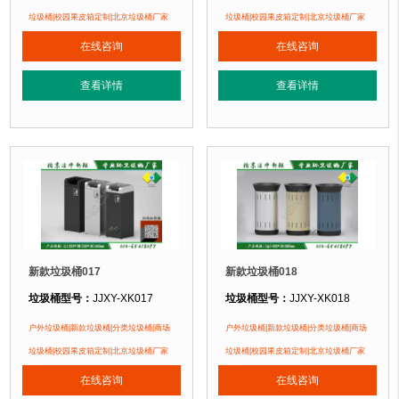
垃圾桶材质：
镀锌钢板
长435mm 宽275mm 高610
垃圾桶|校园果皮箱定制|北京垃圾桶厂家
垃圾桶|校园果皮箱定制|北京垃圾桶厂家
垃圾桶周期：
现货产品 厂家直销 即拍即发 定制批发
长545mm 宽510mm 高810
在线咨询
在线咨询
垃圾桶特点：
1、全桶采用镀锌板，塑粉喷塑工艺使用寿命更长久。2、箱体采
垃圾桶材质：
镀锌钢板
查看详情
查看详情
正在使用该垃圾桶的部分客户：
垃圾桶周期：
现货产品 厂家直销 即
北京北海幼儿园
、燕郊某别墅区、北京某小区....
垃圾桶特点：
1、全桶采用镀锌板，
正在使用该垃圾桶的部分客户：
无锡某小区、燕郊某别墅区、北京某小区
新款垃圾桶017
新款垃圾桶018
垃圾桶型号：
JJXY-XK017
垃圾桶型号：
JJXY-XK018
垃圾桶规格：
长250mm 宽250mm 高660mm
垃圾桶规格：
直径450mm 高800mm
户外垃圾桶|新款垃圾桶|分类垃圾桶|商场
户外垃圾桶|新款垃圾桶|分类垃圾桶|商场
垃圾桶材质：
镀锌钢板
垃圾桶材质：
镀锌钢板
垃圾桶|校园果皮箱定制|北京垃圾桶厂家
垃圾桶|校园果皮箱定制|北京垃圾桶厂家
垃圾桶周期：
现货产品 厂家直销 即拍即发 定制批发
垃圾桶周期：
现货产品 厂家直销 即
在线咨询
在线咨询