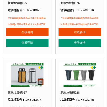
新款垃圾桶025
新款垃圾桶026
垃圾桶型号：
JJXY-XK025
垃圾桶型号：
JJXY-XK026
垃圾桶规格：
长600mm 宽400mm 高960mm
垃圾桶规格：
直径400mm 高900mm
户外垃圾桶|新款垃圾桶|分类垃圾桶|商场
户外垃圾桶|新款垃圾桶|分类垃圾桶|商场
垃圾桶材质：
不锈钢板+镀锌钢板
垃圾桶材质：
镀锌钢板
垃圾桶|校园果皮箱定制|北京垃圾桶厂家
垃圾桶|校园果皮箱定制|北京垃圾桶厂家
垃圾桶周期：
现货产品 厂家直销 即拍即发 定制批发
垃圾桶周期：
现货产品 厂家直销 即
在线咨询
在线咨询
垃圾桶特点：
1、全桶采用镀锌板，塑粉喷塑工艺使用寿命更长久。2、箱体采
垃圾桶特点：
1、全桶采用镀锌板，
查看详情
查看详情
正在使用该垃圾桶的部分客户：
正在使用该垃圾桶的部分客户：
无锡某小区、燕郊某别墅区、北京某小区....
无锡某小区、燕郊某别墅区、北京某小区
新款垃圾桶027
新款垃圾桶028
垃圾桶型号：
JJXY-XK027
垃圾桶型号：
JJXY-XK028