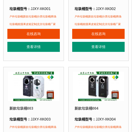
垃圾桶型号：
JJXY-XK001
垃圾桶型号：
JJXY-XK002
垃圾桶规格：
长610mm 宽300mm 高660mm
垃圾桶规格：
长715mm 宽420mm 
户外垃圾桶|新款垃圾桶|分类垃圾桶|商场
户外垃圾桶|新款垃圾桶|分类垃圾桶|商场
垃圾桶材质：
钢板喷塑
垃圾桶材质：
不锈钢(清谷田园)
垃圾桶|校园果皮箱定制|北京垃圾桶厂家
垃圾桶|校园果皮箱定制|北京垃圾桶厂家
垃圾桶周期：
现货产品 厂家直销 即拍即发 定制批发
垃圾桶周期：
现货产品 厂家直销 即
在线咨询
在线咨询
垃圾桶特点：
1、全桶采用镀锌板，塑粉喷塑工艺使用寿命更长久。2、箱体采
垃圾桶特点：
1、全桶采用镀锌板，
正在使用该垃圾桶的部分客户：
正在使用该垃圾桶的部分客户：
查看详情
查看详情
苏州某小区、顺义某别墅区、北京某小区....
苏州某小区、顺义某别墅区、北京某小区
新款垃圾桶003
新款垃圾桶004
垃圾桶型号：
JJXY-XK003
垃圾桶型号：
JJXY-XK004
垃圾桶规格：
长910mm 宽380mm 高950mm
垃圾桶规格：
长910mm 宽380mm 
户外垃圾桶|新款垃圾桶|分类垃圾桶|商场
户外垃圾桶|新款垃圾桶|分类垃圾桶|商场