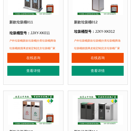
新款垃圾桶011
新款垃圾桶012
垃圾桶型号：
JJXY-XK012
垃圾桶型号：
JJXY-XK011
垃圾桶规格：
长330mm 宽330mm 
垃圾桶规格：
长630mm 宽310mm 高700mm
户外垃圾桶|新款垃圾桶|分类垃圾桶|商场
户外垃圾桶|新款垃圾桶|分类垃圾桶|商场
垃圾桶材质：
不锈钢
垃圾桶材质：
不锈钢仿大理石
垃圾桶|校园果皮箱定制|北京垃圾桶厂家
垃圾桶|校园果皮箱定制|北京垃圾桶厂家
垃圾桶周期：
现货产品 厂家直销 即
垃圾桶周期：
现货产品 厂家直销 即拍即发 定制批发
在线咨询
在线咨询
1、全桶采用
1、全桶采用镀锌板，塑粉喷塑工艺使
垃圾桶特点：
垃圾桶特点：
正在使用该垃圾桶的部分客户：
正在使用该垃圾桶的部分客户：
查看详情
查看详情
华润五彩城、深圳幼儿园、北京某小区..
雍和宫壹中心、北京北海幼儿园、北京某小区....