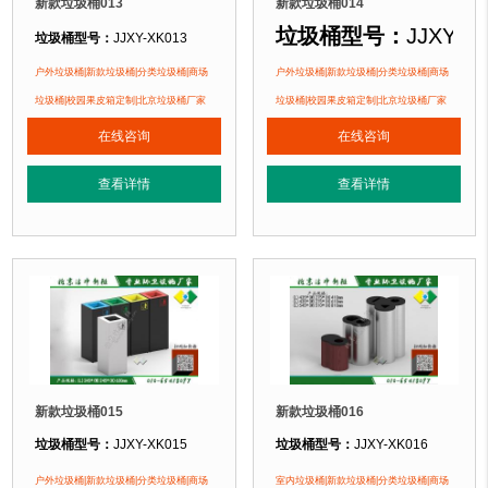
新款垃圾桶013
新款垃圾桶014
垃圾桶型号
：
JJXY-X
垃圾桶型号：
JJXY-XK013
垃圾桶规格：
长660mm 宽330mm 高700mm
垃圾桶规格
：
长245m
户外垃圾桶|新款垃圾桶|分类垃圾桶|商场
户外垃圾桶|新款垃圾桶|分类垃圾桶|商场
垃圾桶材质：
不锈钢
垃圾桶|校园果皮箱定制|北京垃圾桶厂家
垃圾桶|校园果皮箱定制|北京垃圾桶厂家
垃圾桶材质
：
镀锌钢
垃圾桶周期：
现货产品 厂家直销 即拍即发 定制批发
在线咨询
在线咨询
垃圾桶周期
：
现货产品
1、全桶采用镀锌板，塑粉喷塑工艺使
垃圾桶特点：
垃圾桶特点：
1、全
正在使用该垃圾桶的部分客户：
查看详情
查看详情
雍和宫壹中心、北京北海幼儿园、北京某小区....
正在使用该垃圾桶的
雍和宫壹中心
、北京北
新款垃圾桶015
新款垃圾桶016
垃圾桶型号：
JJXY-XK015
垃圾桶型号：
JJXY-XK016
垃圾桶规格：
长245mm 宽245mm 高630mm(单桶)
垃圾桶规格：
长435mm 宽275mm 高
户外垃圾桶|新款垃圾桶|分类垃圾桶|商场
室内垃圾桶|新款垃圾桶|分类垃圾桶|商场