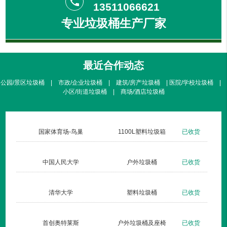
phone
13511066621
专业垃圾桶生产厂家
最近合作动态
公园/景区垃圾桶 | 市政/企业垃圾桶 | 建筑/房产垃圾桶 | 医院/学校垃圾桶 |
小区/街道垃圾桶 | 商场/酒店垃圾桶
收货
国家体育场-鸟巢
1100L塑料垃圾箱
已收货
收货
中国人民大学
户外垃圾桶
已收货
收货
清华大学
塑料垃圾桶
已收货
发货
首创奥特莱斯
户外垃圾桶及座椅
已收货