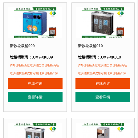
新款垃圾桶009
新款垃圾桶010
垃圾桶型号：
JJXY-XK009
垃圾桶型号：
JJXY-XK010
垃圾桶规格：
长1200mm 宽530mm 高1030mm
垃圾桶规格：
长695mm 宽310mm 
户外垃圾桶|新款垃圾桶|分类垃圾桶|商场
户外垃圾桶|新款垃圾桶|分类垃圾桶|商场
垃圾桶材质：
钢板喷塑
垃圾桶材质：
不锈钢仿大理石
垃圾桶|校园果皮箱定制|北京垃圾桶厂家
垃圾桶|校园果皮箱定制|北京垃圾桶厂家
垃圾桶周期：
现货产品 厂家直销 即拍即发 定制批发
垃圾桶周期：
现货产品 厂家直销 即
在线咨询
在线咨询
1、全桶采用镀锌板，塑粉喷塑工艺使
1、全桶采用
垃圾桶特点：
垃圾桶特点：
正在使用该垃圾桶的部分客户：
正在使用该垃圾桶的部分客户：
查看详情
查看详情
北京蓝天幼儿园、北京北海幼儿园、北京某小区....
雍和宫壹中心、北京北海幼儿园、北京某