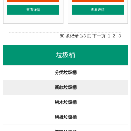
垃圾桶特点：
1、全桶采用镀锌板，塑粉喷塑工艺使用寿命更长久。2、箱体采
垃圾桶材质：
镀锌钢板
查看详情
查看详情
正在使用该垃圾桶的部分客户：
垃圾桶周期：
现货产品 厂家直销 即
无锡某小区、燕郊某别墅区、北京某小区....
垃圾桶特点：
1、全桶采用镀锌板，
正在使用该垃圾桶的部分客户：
80 条记录 1/3 页
下一页
1
2
3
无锡某小区、燕郊某别墅区、北京某小区
垃圾桶
分类垃圾桶
新款垃圾桶
钢木垃圾桶
钢板垃圾桶