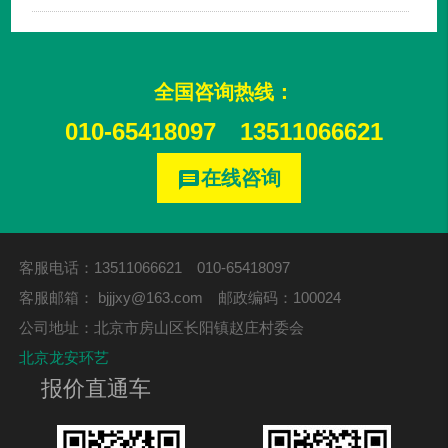
全国咨询热线：
010-65418097
13511066621
在线咨询
message
客服电话：13511066621 010-65418097
客服邮箱：
bjjjxy@163.com
邮政编码：100024
公司地址：北京市房山区长阳镇赵庄村委会
北京龙安环艺
报价直通车