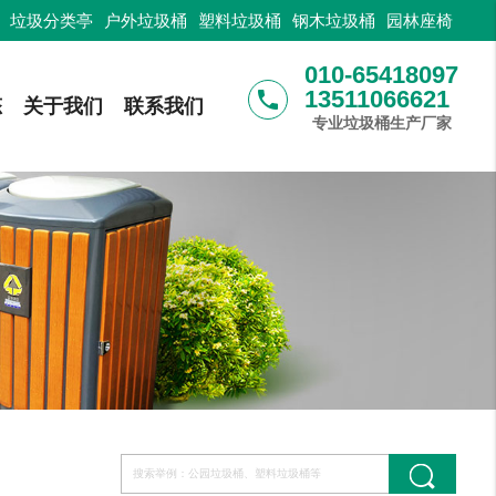
：
垃圾分类亭
户外垃圾桶
塑料垃圾桶
钢木垃圾桶
园林座椅
010-65418097
13511066621
phone
态
关于我们
联系我们
专业垃圾桶生产厂家