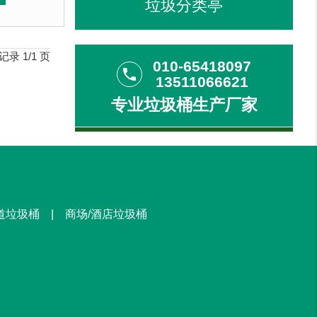
直销 来图定制
垃圾分类亭
用加厚不锈钢板，塑粉喷塑使用寿命为其它垃圾桶3倍以上。
板，冲孔设计，防锈透气，可广泛用于腐蚀性环境中。3、垃
垃圾桶3倍以上。2、箱体采用高质量不锈钢板，冲孔设计，
客户：
馆、北京某图书馆等
记录 1/1 页
010-65418097
phone
13511066621
专业垃圾桶生产厂家
街道垃圾桶 | 商场/酒店垃圾桶
1100L塑料垃圾箱
已收货
户外垃圾桶
已收货