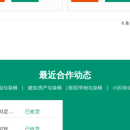
质：
不锈钢板
垃圾桶周期：
3-7天 厂家
期：
3-7天 厂家直销 来图定制
垃圾桶特点：
1、全桶采
使用寿命为其它垃圾桶3倍以上。2、箱体采用高质量不锈钢
点：
1、全桶采用加厚不锈钢板，塑粉喷塑使用寿命为其它
正在使用该垃圾桶的部分
该垃圾桶的部分客户：
北京某商场、北京某展览
6 条
场、北京某展览馆、北京某图书馆等
最近合作动态
业垃圾桶 | 建筑/房产垃圾桶 | 医院/学校垃圾桶 | 小区/
不锈钢方形单桶001定制款
已收货
国家体育场-鸟巢
钢板户外垃圾桶002玫瑰金
已收货
中国人民大学