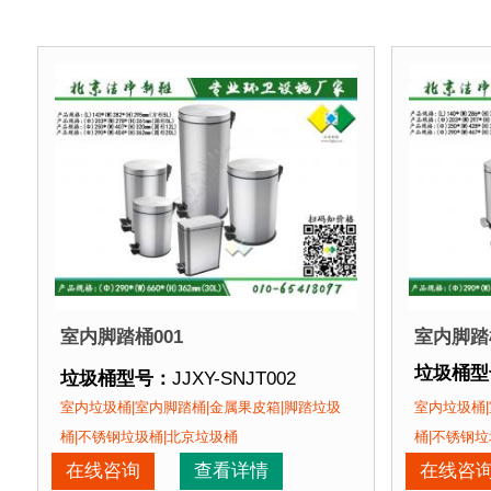
室内脚踏桶001
室内脚踏桶
垃圾桶型
垃圾桶型号：
JJXY-SNJT002
垃圾桶规
垃圾桶规格：
(L)143*(W)282*(H)295mm(方形5L)
室内垃圾桶|室内脚踏桶|金属果皮箱|脚踏垃圾
室内垃圾桶|
(Φ)20
(Φ)203*(W)278*(H)261mm(圆形5L)
桶|不锈钢垃圾桶|北京垃圾桶
桶|不锈钢垃
(Φ)250*(W)407*(H)320mm(圆形12L)
在线咨询
查看详情
在线咨
(Φ)29
(Φ)290*(W)454*(H)362mm(圆形20L)