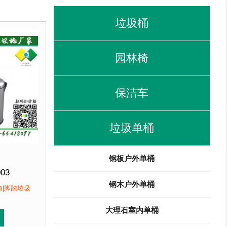
垃圾桶
园林椅
保洁车
垃圾单桶
钢板户外单桶
003
钢木户外单桶
302*(H)264mm(5L)
箱|脚踏垃圾
489*(H)362mm(20L)
H)362mm(30L)
大理石室内单桶