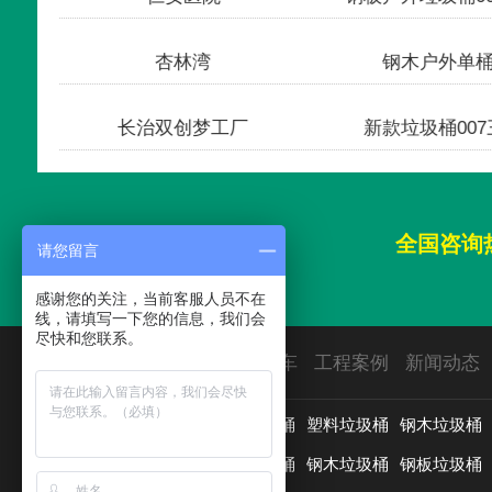
杏林湾
钢木户外单
长治双创梦工厂
新款垃圾桶0
全国咨询
请您留言
感谢您的关注，当前客服人员不在
线，请填写一下您的信息，我们会
尽快和您联系。
首页
垃圾桶
园林椅
保洁车
工程案例
新闻动态
用途分类：
垃圾分类亭
户外垃圾桶
塑料垃圾桶
钢木垃圾桶
材质分类：
分类垃圾桶
新款垃圾桶
钢木垃圾桶
钢板垃圾桶