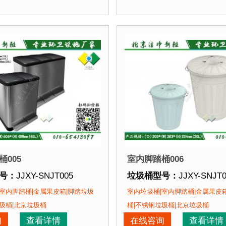
0*(W)673*(H)358mm(圆形30L)
垃圾桶周期：
3-7天 厂家
质：
不锈钢板
垃圾桶特点：
1、全桶采
期：
3-7天 厂家直销 来图定制
正在使用该垃圾桶的部分
点：
1、全桶采用加厚不锈钢板，塑粉喷塑使用寿命为其它
北京某商场、北京某展览
使用寿命为其它垃圾桶3倍以上。2、箱体采用高质量不锈钢
该垃圾桶的部分客户：
场、北京某展览馆、北京某图书馆等
005
室内脚踏桶006
号：
JJXY-SNJT005
垃圾桶型号：
JJXY-SNJT
格：
(L)340*(W)356*(H)437mm(18L)
垃圾桶规格：
(Φ)305*(W)
室内脚踏桶|金属果皮箱|脚踏垃圾
室内垃圾桶|室内脚踏桶|金属果皮
0*(W)528*(H)437mm(27L)
(Φ)186*(W)232*(
圾桶|北京垃圾桶
桶|不锈钢垃圾桶|北京垃圾桶
2*(W)408*(H)488mm(30L)
垃圾桶材质：
不锈钢板
询
查看详情
在线咨询
查看详情