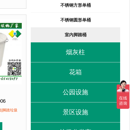
直销 来图定制
不锈钢方形单桶
用加厚不锈钢板，塑粉喷塑使用寿命为其它垃圾桶3倍以上。
客户：
不锈钢圆形单桶
垃圾桶3倍以上。2、箱体采用高质量不锈钢板，冲孔设计，
馆、北京某图书馆等
板，冲孔设计，防锈透气，可广泛用于腐蚀性环境中。3、垃
室内脚踏桶
烟灰柱
花箱
公园设施
006
383*(H)334mm(20L)
箱|脚踏垃圾
景区设施
H)200mm(3L)