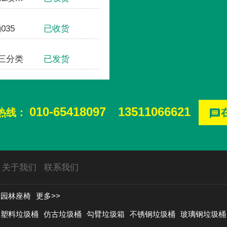
桶035
已收货
清华大学
07三分类
已发货
首创奥特莱斯
010-65418097
13511066621
热线：
message
关于我们
联系我们
园林座椅
更多>>
塑料垃圾桶
仿古垃圾桶
勾臂垃圾箱
不锈钢垃圾桶
玻璃钢垃圾桶