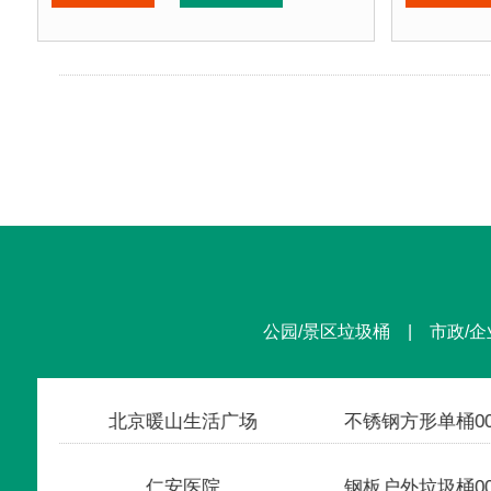
垃圾桶材质：
不锈钢板
垃圾桶材
垃圾桶周期：
3-7天 厂家直销 来图定制
垃圾桶周
垃圾桶特点：
1、全桶采用加厚不锈钢板，塑粉喷塑
垃圾桶特
正在使用该垃圾桶的部分客户：
正在使用
北京某商场、北京某展览馆、北京某图书馆等
北京某商
公园/景区垃圾桶 | 市政/企
北京暖山生活广场
仁安医院