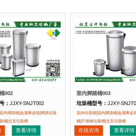
002
室内脚踏桶003
号：
JJXY-SNJT002
垃圾桶型号：
JJXY-SNJT
格：
(L)140*(W)286*(H)311mm(方形5L)
垃圾桶规格：
(Φ)203*(W)
室内脚踏桶|金属果皮箱|脚踏垃圾
室内垃圾桶|室内脚踏桶|金属果皮
3*(W)297*(H)263mm(圆形5L)
(Φ)290*(W)
圾桶|北京垃圾桶
桶|不锈钢垃圾桶|北京垃圾桶
(Φ)250*(W)428*(H)316mm(圆形12L)
(Φ)290*(W)695*(
询
查看详情
在线咨询
查看详情
0*(W)467*(H)358mm(圆形20L)
垃圾桶材质：
不锈钢板