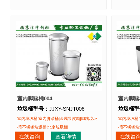
(Φ)29
(Φ)290*(W)660*(H)362mm(圆形30L)
垃圾桶材
垃圾桶材质：
不锈钢板
垃圾桶周
垃圾桶周期：
3-7天 厂家直销 来图定制
垃圾桶特
垃圾桶特点：
1、全桶采用加厚不锈钢板，塑粉喷塑
正在使用
正在使用该垃圾桶的部分客户：
北京某商
北京某商场、北京某展览馆、北京某图书馆等
室内脚踏桶004
室内脚踏桶
垃圾桶型号：
JJXY-SNJT006
垃圾桶型
垃圾桶规格：
(Φ)203*(W)321*(H)266mm(5L)
垃圾桶规
室内垃圾桶|室内脚踏桶|金属果皮箱|脚踏垃圾
室内垃圾桶|
(Φ)290*(W)502*(H)360mm(20L)
(L)34
桶|不锈钢垃圾桶|北京垃圾桶
桶|不锈钢垃
(Φ)290*(W)708*(H)360mm(30L)
(L)39
在线咨询
查看详情
在线咨