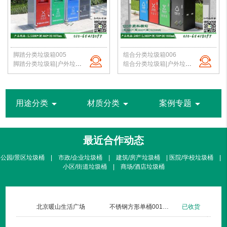
脚踏分类垃圾箱005
组合分类垃圾箱006
脚踏分类垃圾箱|户外垃圾桶|钢板垃圾桶|公园垃圾桶|垃圾桶定制|北京厂家直销
组合分类垃圾箱|户外垃圾桶|钢板垃圾桶|公园垃圾桶|垃圾桶定制|北京厂家直销
arrow_drop_down
arrow_drop_down
arrow_drop_down
用途分类
材质分类
案例专题
最近合作动态
公园/景区垃圾桶 | 市政/企业垃圾桶 | 建筑/房产垃圾桶 | 医院/学校垃圾桶 |
小区/街道垃圾桶 | 商场/酒店垃圾桶
北京暖山生活广场
不锈钢方形单桶001定制款
已收货