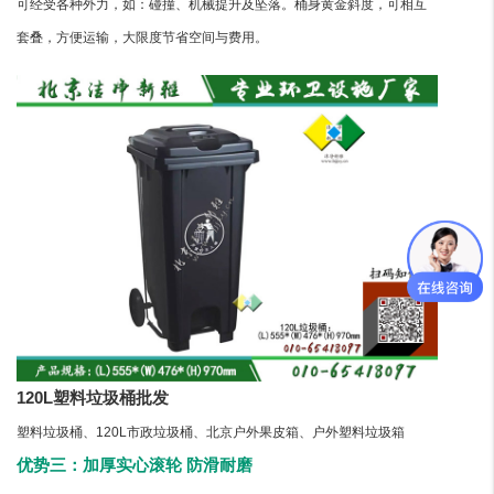
可经受各种外力，如：碰撞、机械提升及坠落。桶身黄金斜度，可相互
套叠，方便运输，大限度节省空间与费用。
120L塑料垃圾桶批发
塑料垃圾桶、120L市政垃圾桶、北京户外果皮箱、户外塑料垃圾箱
优势三：加厚实心滚轮 防滑耐磨