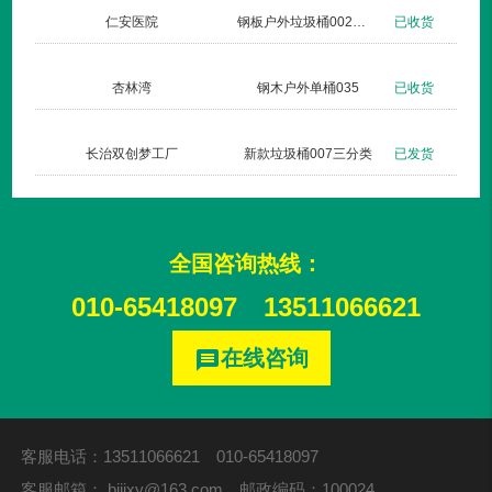
仁安医院
钢板户外垃圾桶002玫瑰金
已收货
杏林湾
钢木户外单桶035
已收货
长治双创梦工厂
新款垃圾桶007三分类
已发货
全国咨询热线：
010-65418097
13511066621
在线咨询
message
客服电话：13511066621 010-65418097
客服邮箱：
bjjjxy@163.com
邮政编码：100024