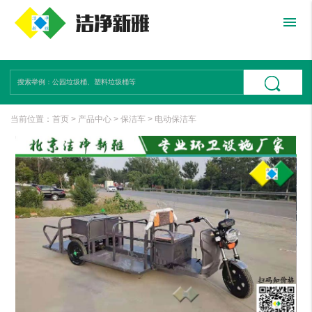
menu
当前位置：
首页
>
产品中心
>
保洁车
>
电动保洁车