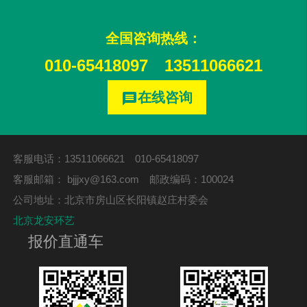
全国咨询热线：
010-65418097
13511066621
在线咨询
message
客服电话：13511066621 010-65418097
客服邮箱：
bjjjxy@163.com
邮政编码：100024
公司地址：北京市房山区长阳镇赵庄村委会
北京龙安环艺
报价直通车