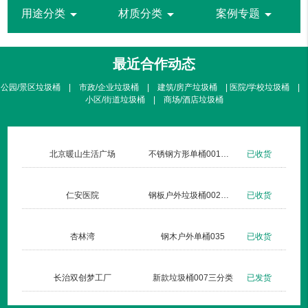
arrow_drop_down
arrow_drop_down
arrow_drop_down
用途分类
材质分类
案例专题
最近合作动态
公园/景区垃圾桶 | 市政/企业垃圾桶 | 建筑/房产垃圾桶 | 医院/学校垃圾桶 |
小区/街道垃圾桶 | 商场/酒店垃圾桶
北京暖山生活广场
不锈钢方形单桶001定制款
已收货
仁安医院
钢板户外垃圾桶002玫瑰金
已收货
杏林湾
钢木户外单桶035
已收货
长治双创梦工厂
新款垃圾桶007三分类
已发货