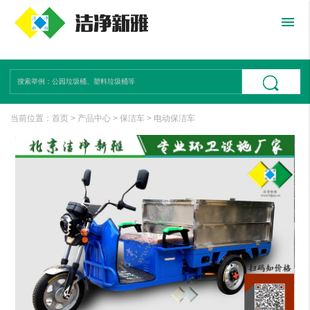
menu
当前位置：
首页
>
产品中心
>
保洁车
>
电动保洁车