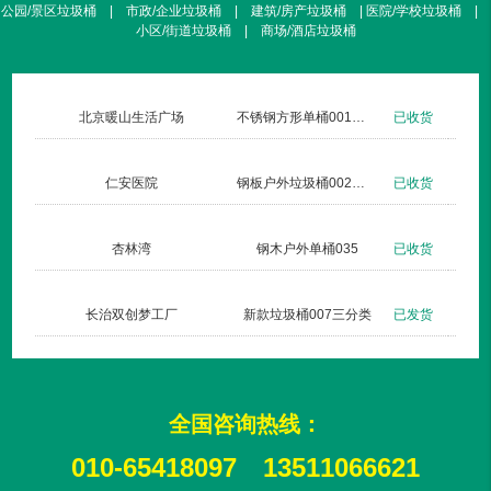
公园/景区垃圾桶 | 市政/企业垃圾桶 | 建筑/房产垃圾桶 | 医院/学校垃圾桶 |
小区/街道垃圾桶 | 商场/酒店垃圾桶
京暖山生活广场
不锈钢方形单桶001定制款
已收货
国家体育场-
仁安医院
钢板户外垃圾桶002玫瑰金
已收货
中国人民大
杏林湾
钢木户外单桶035
已收货
清华大学
长治双创梦工厂
新款垃圾桶007三分类
已发货
首创奥特莱
全国咨询热线：
010-65418097
13511066621