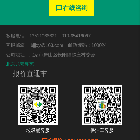
在线咨询
message
客服电话：13511066621 010-65418097
客服邮箱：
bjjjxy@163.com
邮政编码：100024
公司地址：北京市房山区长阳镇赵庄村委会
北京龙安环艺
报价直通车
垃圾桶客服
保洁车客服