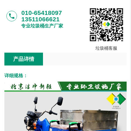
010-65418097
phone
13511066621
专业垃圾桶生产厂家
垃圾桶客服
产品详情
详细规格：