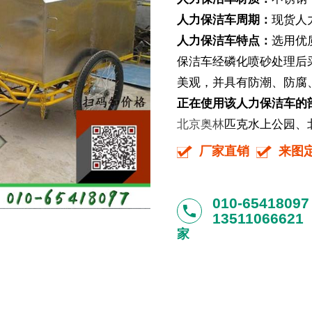
人力保洁车周期：
现货人
人力保洁车特点：
选用优
保洁车经磷化喷砂处理后
美观，并具有防潮、防腐
正在使用该人力保洁车的
北京奥
林
匹克水上公园、北
厂家直销
来图
010-65418097
phone
13511066621
家