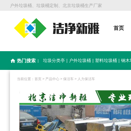
户外垃圾桶、垃圾桶定制、北京垃圾桶生产厂家
首页
垃圾分类亭
|
户外垃圾桶
|
塑料垃圾桶
|
钢木
home
热门搜索：
当前位置：
首页
>
产品中心
>
保洁车
>
人力保洁车