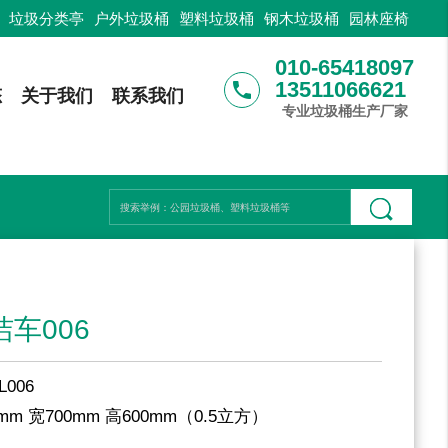
：
垃圾分类亭
户外垃圾桶
塑料垃圾桶
钢木垃圾桶
园林座椅
010-65418097
13511066621
phone
态
关于我们
联系我们
专业垃圾桶生产厂家
洁车006
L006
0mm 宽700mm 高600mm（0.5立方）