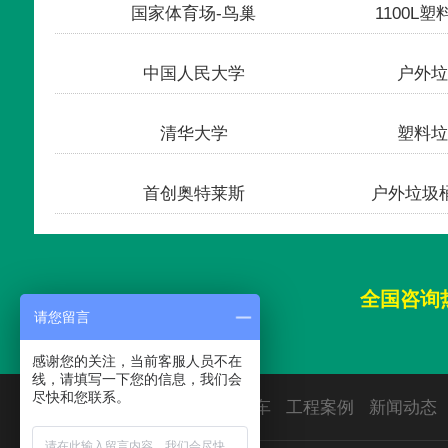
收货
国家体育场-鸟巢
1100L
收货
中国人民大学
户外垃
收货
清华大学
塑料垃
发货
首创奥特莱斯
户外垃圾
全国咨询
请您留言
感谢您的关注，当前客服人员不在
线，请填写一下您的信息，我们会
尽快和您联系。
首页
垃圾桶
园林椅
保洁车
工程案例
新闻动态