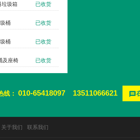
塑料垃圾箱
已收货
圾桶
已收货
圾桶
已收货
桶及座椅
已收货
010-65418097
13511066621
热线：
message
关于我们
联系我们