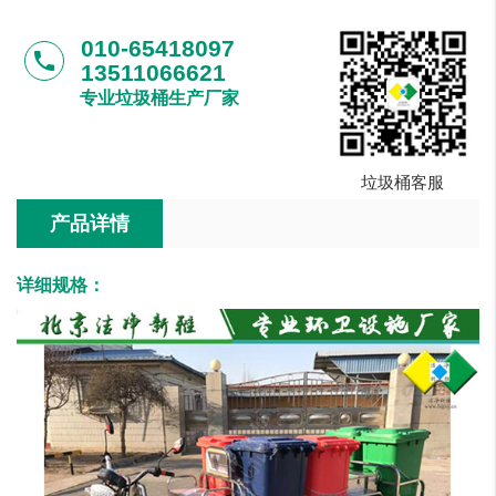
010-65418097
phone
13511066621
专业垃圾桶生产厂家
垃圾桶客服
产品详情
详细规格：