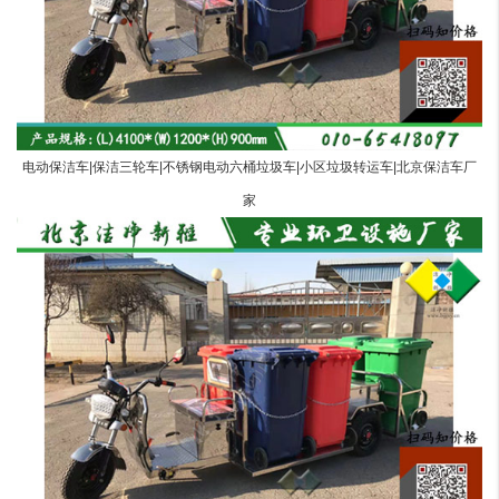
电动保洁车|保洁三轮车|不锈钢电动六桶垃圾车|小区垃圾转运车|北京保洁车厂
家