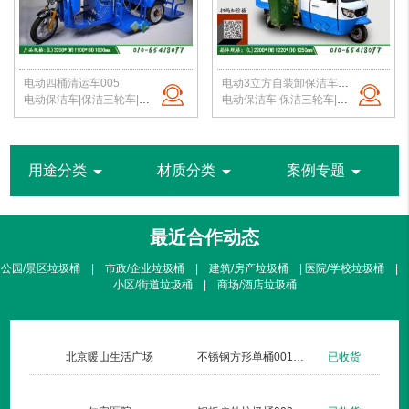
电动四桶清运车005
电动3立方自装卸保洁车006
电动保洁车|保洁三轮车|电动四桶保洁车|小区垃圾转运车|北京保洁车厂家
电动保洁车|保洁三轮车|电动自装卸保洁车|小区垃圾转运车|北京保洁车厂家
arrow_drop_down
arrow_drop_down
arrow_drop_down
用途分类
材质分类
案例专题
最近合作动态
公园/景区垃圾桶 | 市政/企业垃圾桶 | 建筑/房产垃圾桶 | 医院/学校垃圾桶 |
小区/街道垃圾桶 | 商场/酒店垃圾桶
北京暖山生活广场
不锈钢方形单桶001定制款
已收货