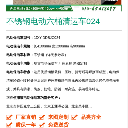
不锈钢电动六桶清运车024
电动保洁车型号：
JJXY-DDBJC024
电动保洁车规格：
长4100mm 宽1200mm 高900mm
电动保洁车材质：
不锈钢（详见参数表）
电动保洁车周期：
现货电动保洁车 厂家直销 来图定制
电动保洁车特点：
选用优质钢板裁剪、压制、折弯后再焊接而成型，电动保
洁车经磷化喷砂处理后采用户外塑粉静电喷涂再经烘箱高温烘烤色泽亮丽美
观，并具有防潮、防腐、防蛀、防锈、耐高温、易清理等特点。
正在使用该电动保洁车的部分客户：
北京奥
林
匹克水上公园、北京玉渊潭公园、北京某小区....
厂家直销
来图定制
品类齐全
质保一年
免费送货