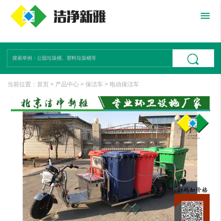
menu
当前位置：
首页
>
产品中心
>
保洁车
>
电动保洁车