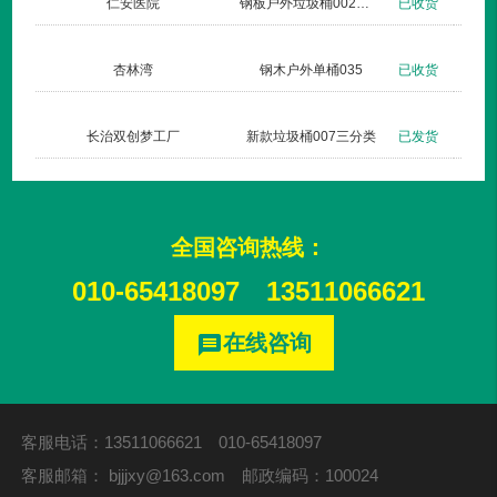
仁安医院
钢板户外垃圾桶002玫瑰金
已收货
杏林湾
钢木户外单桶035
已收货
长治双创梦工厂
新款垃圾桶007三分类
已发货
全国咨询热线：
010-65418097
13511066621
在线咨询
message
客服电话：13511066621 010-65418097
客服邮箱：
bjjjxy@163.com
邮政编码：100024